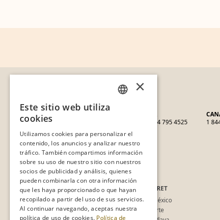
ATENCIÓN A CLIENTES
×
reservaciones@hotelxcaret.com
Este sitio web utiliza
SPANISH
MÉXICO
CANCÚN
USA
CAN
cookies
800 009 7567
998 881 3834
1 844 795 4525
1 84
PT
Utilizamos cookies para personalizar el
VER TODOS
contenido, los anuncios y analizar nuestro
EN
tráfico. También compartimos información
sobre su uso de nuestro sitio con nuestros
socios de publicidad y análisis, quienes
LINKS DE INTERÉS
pueden combinarla con otra información
GRUPO XCARET
HOTELES XCARET
que les haya proporcionado o que hayan
recopilado a partir del uso de sus servicios.
Blog Xcaret
Hotel Xcaret México
Al continuar navegando, aceptas nuestra
Cancún y Riviera Maya
Hotel Xcaret Arte
política de uso de cookies.
Política de
Historia Grupo Xcaret
La Casa de la Playa