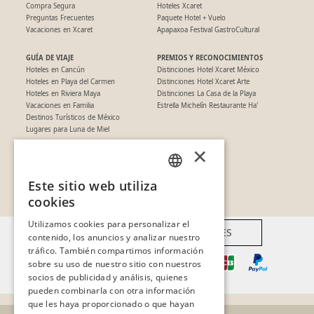
Compra Segura
Hoteles Xcaret
Preguntas Frecuentes
Paquete Hotel + Vuelo
Vacaciones en Xcaret
Apapaxoa Festival GastroCultural
GUÍA DE VIAJE
PREMIOS Y RECONOCIMIENTOS
Hoteles en Cancún
Distinciones Hotel Xcaret México
Hoteles en Playa del Carmen
Distinciones Hotel Xcaret Arte
Hoteles en Riviera Maya
Distinciones La Casa de la Playa
Vacaciones en Familia
Estrella Michelín Restaurante Ha'
Destinos Turísticos de México
Lugares para Luna de Miel
×
SÍGUENOS EN REDES
Este sitio web utiliza
SPANISH
cookies
PT
Utilizamos cookies para personalizar el
FORMAS DE PAGO DISPONIBLES
contenido, los anuncios y analizar nuestro
EN
tráfico. También compartimos información
sobre su uso de nuestro sitio con nuestros
socios de publicidad y análisis, quienes
pueden combinarla con otra información
que les haya proporcionado o que hayan