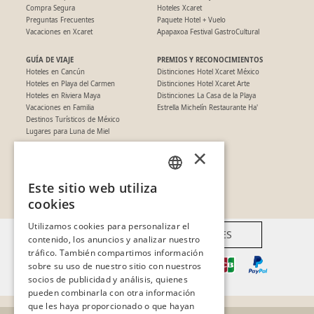
Compra Segura
Hoteles Xcaret
Preguntas Frecuentes
Paquete Hotel + Vuelo
Vacaciones en Xcaret
Apapaxoa Festival GastroCultural
GUÍA DE VIAJE
PREMIOS Y RECONOCIMIENTOS
Hoteles en Cancún
Distinciones Hotel Xcaret México
Hoteles en Playa del Carmen
Distinciones Hotel Xcaret Arte
Hoteles en Riviera Maya
Distinciones La Casa de la Playa
Vacaciones en Familia
Estrella Michelín Restaurante Ha'
Destinos Turísticos de México
Lugares para Luna de Miel
×
SÍGUENOS EN REDES
Este sitio web utiliza
SPANISH
cookies
PT
Utilizamos cookies para personalizar el
FORMAS DE PAGO DISPONIBLES
contenido, los anuncios y analizar nuestro
EN
tráfico. También compartimos información
sobre su uso de nuestro sitio con nuestros
socios de publicidad y análisis, quienes
pueden combinarla con otra información
que les haya proporcionado o que hayan