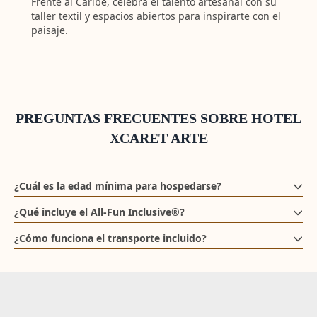
Frente al Caribe, celebra el talento artesanal con su
taller textil y espacios abiertos para inspirarte con el
paisaje.
PREGUNTAS FRECUENTES SOBRE HOTEL
XCARET ARTE
¿Cuál es la edad mínima para hospedarse?
Es un resort exclusivo para adultos a partir de 16 años.
¿Qué incluye el All-Fun Inclusive®?
Hospedaje, gastronomía de autor, acceso ilimitado a
¿Cómo funciona el transporte incluido?
parques de Xcaret, talleres artísticos y transportación
Tendrás traslados ilimitados entre el aeropuerto, el hotel,
redonda al aeropuerto.
los parques, así como a los ferris a Isla Mujeres y
Cozumel.