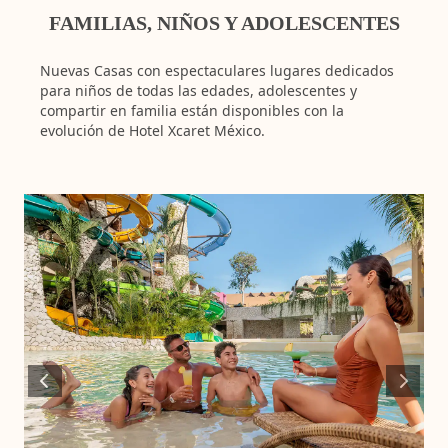
espac
estanci
aún má
y suit
FAMILIAS, NIÑOS Y ADOLESCENTES
estanci
para
adult
Nuevas Casas con espectaculares lugares dedicados
para niños de todas las edades, adolescentes y
compartir en familia están disponibles con la
evolución de Hotel Xcaret México.