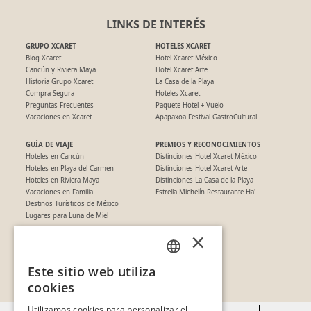
LINKS DE INTERÉS
GRUPO XCARET
HOTELES XCARET
Blog Xcaret
Hotel Xcaret México
Cancún y Riviera Maya
Hotel Xcaret Arte
Historia Grupo Xcaret
La Casa de la Playa
Compra Segura
Hoteles Xcaret
Preguntas Frecuentes
Paquete Hotel + Vuelo
Vacaciones en Xcaret
Apapaxoa Festival GastroCultural
GUÍA DE VIAJE
PREMIOS Y RECONOCIMIENTOS
Hoteles en Cancún
Distinciones Hotel Xcaret México
Hoteles en Playa del Carmen
Distinciones Hotel Xcaret Arte
Hoteles en Riviera Maya
Distinciones La Casa de la Playa
Vacaciones en Familia
Estrella Michelín Restaurante Ha'
Destinos Turísticos de México
Lugares para Luna de Miel
×
SÍGUENOS EN REDES
Este sitio web utiliza
SPANISH
cookies
PT
Utilizamos cookies para personalizar el