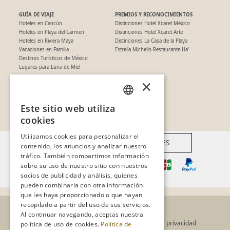
GUÍA DE VIAJE
PREMIOS Y RECONOCIMIENTOS
Hoteles en Cancún
Distinciones Hotel Xcaret México
Hoteles en Playa del Carmen
Distinciones Hotel Xcaret Arte
Hoteles en Riviera Maya
Distinciones La Casa de la Playa
Vacaciones en Familia
Estrella Michelín Restaurante Ha'
Destinos Turísticos de México
Lugares para Luna de Miel
×
SÍGUENOS EN REDES
Este sitio web utiliza
SPANISH
cookies
PT
Utilizamos cookies para personalizar el
FORMAS DE PAGO DISPONIBLES
contenido, los anuncios y analizar nuestro
EN
tráfico. También compartimos información
sobre su uso de nuestro sitio con nuestros
socios de publicidad y análisis, quienes
pueden combinarla con otra información
que les haya proporcionado o que hayan
recopilado a partir del uso de sus servicios.
Al continuar navegando, aceptas nuestra
Términos de uso
Aviso de privacidad
política de uso de cookies.
Política de