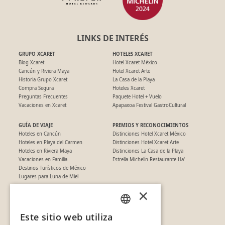
LINKS DE INTERÉS
GRUPO XCARET
HOTELES XCARET
Blog Xcaret
Hotel Xcaret México
Cancún y Riviera Maya
Hotel Xcaret Arte
Historia Grupo Xcaret
La Casa de la Playa
Compra Segura
Hoteles Xcaret
Preguntas Frecuentes
Paquete Hotel + Vuelo
Vacaciones en Xcaret
Apapaxoa Festival GastroCultural
GUÍA DE VIAJE
PREMIOS Y RECONOCIMIENTOS
Hoteles en Cancún
Distinciones Hotel Xcaret México
Hoteles en Playa del Carmen
Distinciones Hotel Xcaret Arte
Hoteles en Riviera Maya
Distinciones La Casa de la Playa
Vacaciones en Familia
Estrella Michelín Restaurante Ha'
Destinos Turísticos de México
Lugares para Luna de Miel
×
SÍGUENOS EN REDES
Este sitio web utiliza
SPANISH