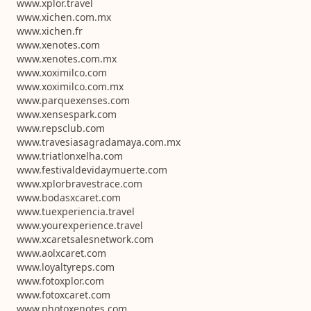
www.xplor.travel
www.xichen.com.mx
www.xichen.fr
www.xenotes.com
www.xenotes.com.mx
www.xoximilco.com
www.xoximilco.com.mx
www.parquexenses.com
www.xensespark.com
www.repsclub.com
www.travesiasagradamaya.com.mx
www.triatlonxelha.com
www.festivaldevidaymuerte.com
www.xplorbravestrace.com
www.bodasxcaret.com
www.tuexperiencia.travel
www.yourexperience.travel
www.xcaretsalesnetwork.com
www.aolxcaret.com
www.loyaltyreps.com
www.fotoxplor.com
www.fotoxcaret.com
www.photoxenotes.com