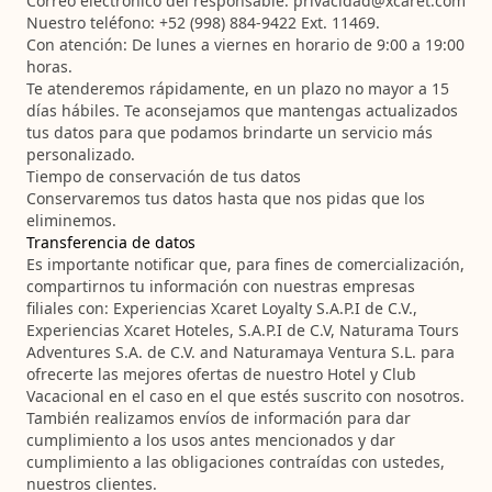
Correo electrónico del responsable:
privacidad@xcaret.com
Nuestro teléfono:
+52 (998) 884-9422 Ext. 11469.
Con atención:
De lunes a viernes en horario de 9:00 a 19:00
horas.
Te atenderemos rápidamente, en un plazo no mayor a 15
días hábiles. Te aconsejamos que mantengas actualizados
tus datos para que podamos brindarte un servicio más
personalizado.
Tiempo de conservación de tus datos
Conservaremos tus datos hasta que nos pidas que los
eliminemos.
Transferencia de datos
Es importante notificar que, para fines de comercialización,
compartirnos tu información con nuestras empresas
filiales con: Experiencias Xcaret Loyalty S.A.P.I de C.V.,
Experiencias Xcaret Hoteles, S.A.P.I de C.V, Naturama Tours
Adventures S.A. de C.V. and Naturamaya Ventura S.L. para
ofrecerte las mejores ofertas de nuestro Hotel y Club
Vacacional en el caso en el que estés suscrito con nosotros.
También realizamos envíos de información para dar
cumplimiento a los usos antes mencionados y dar
cumplimiento a las obligaciones contraídas con ustedes,
nuestros clientes.