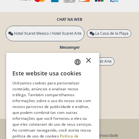
CHAT NA WEB
Hotel Xcaret Mexico / Hotel Xcaret Arte
La Casa de la Playa
Messenger
×
Hotel Xcaret México
Hotel Xcaret Arte
Este website usa cookies
SPANISH
La Casa de La Playa
Utilizamos cookies para personalizar
PT
conteúdo, anúncios e analisar nosso
Whatsapp
tráfego. Também compartilhamos
EN
informações sobre o uso do nosso site com
nossos parceiros de publicidade e análise,
Whatsapp
que podem combiná-las com outras
informações que você forneceu a eles ou
que eles coletaram do uso de seus serviços.
Ao continuar navegando, você aceita nossa
Termos de uso
Aviso de privacidade
política de uso de cookies
Política de